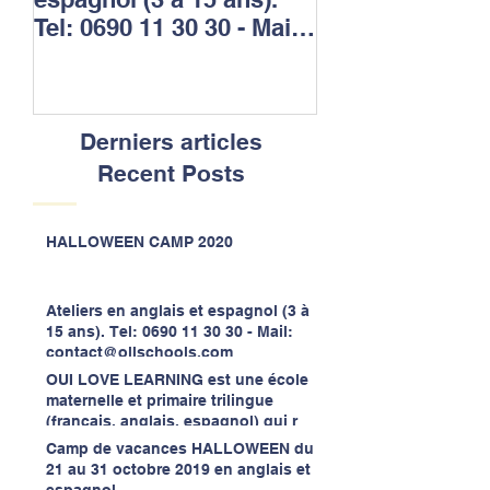
Tel: 0690 11 30 30 - Mail:
et primaire tril
contact@ollschools.com
(français, angla
espagnol) qui r
Derniers articles
Recent Posts
HALLOWEEN CAMP 2020
Ateliers en anglais et espagnol (3 à
15 ans). Tel: 0690 11 30 30 - Mail:
contact@ollschools.com
OUI LOVE LEARNING est une école
maternelle et primaire trilingue
(français, anglais, espagnol) qui r
Camp de vacances HALLOWEEN du
21 au 31 octobre 2019 en anglais et
espagnol