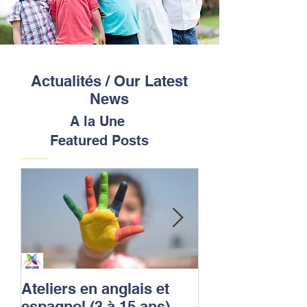
Actualités /
Our Latest
News
A la Une
Featured Posts
Ateliers en anglais et
OUI LOVE LE
espagnol (3 à 15 ans).
est une école m