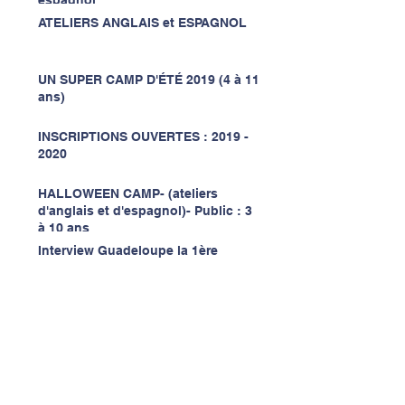
ATELIERS ANGLAIS et ESPAGNOL
UN SUPER CAMP D'ÉTÉ 2019 (4 à 11
ans)
INSCRIPTIONS OUVERTES : 2019 -
2020
HALLOWEEN CAMP- (ateliers
d'anglais et d'espagnol)- Public : 3
à 10 ans
Interview Guadeloupe la 1ère
Notre classe de CP/CE1: LAURÉATE
du concours national "Nous
Autres" luttons contre le raci