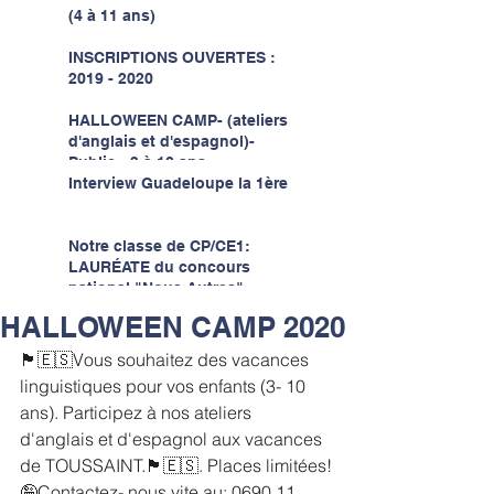
(4 à 11 ans)
INSCRIPTIONS OUVERTES :
2019 - 2020
HALLOWEEN CAMP- (ateliers
d'anglais et d'espagnol)-
Public : 3 à 10 ans
Interview Guadeloupe la 1ère
Notre classe de CP/CE1:
LAURÉATE du concours
national "Nous Autres"
luttons contre le raci
HALLOWEEN CAMP 2020
🏴󠁧󠁢󠁥󠁮󠁧󠁿🇪🇸
Vous souhaitez des vacances 
linguistiques pour vos enfants (3- 10 
ans). Participez à nos ateliers 
d'anglais et d'espagnol aux vacances 
de TOUSSAINT.
🏴󠁧󠁢󠁥󠁮󠁧󠁿🇪🇸
. Places limitées!
🤪Contactez- nous vite au: 0690 11 