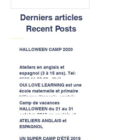
Derniers articles
Recent Posts
HALLOWEEN CAMP 2020
Ateliers en anglais et
espagnol (3 à 15 ans). Tel:
0690 11 30 30 - Mail:
contact@ollschools.com
OUI LOVE LEARNING est une
école maternelle et primaire
trilingue (français, anglais,
espagnol) qui r
Camp de vacances
HALLOWEEN du 21 au 31
octobre 2019 en anglais et
espagnol
ATELIERS ANGLAIS et
ESPAGNOL
UN SUPER CAMP D'ÉTÉ 2019