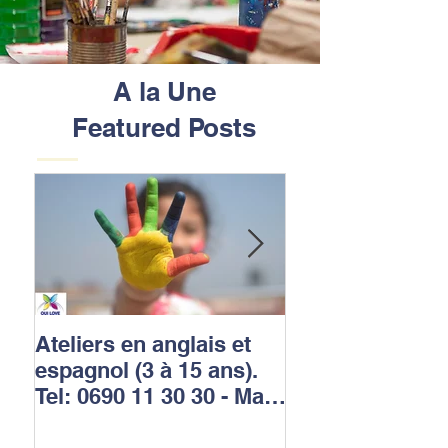
A la Une
Featured Posts
Ateliers en anglais et
OUI LOVE LEA
espagnol (3 à 15 ans).
est une école m
Tel: 0690 11 30 30 - Mail:
et primaire tril
contact@ollschools.co
(français, angla
m
espagnol) qui r