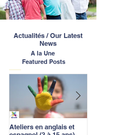
Actualités /
Our Latest
News
A la Une
Featured Posts
Ateliers en anglais et
OUI LOVE LE
espagnol (3 à 15 ans).
est une école m