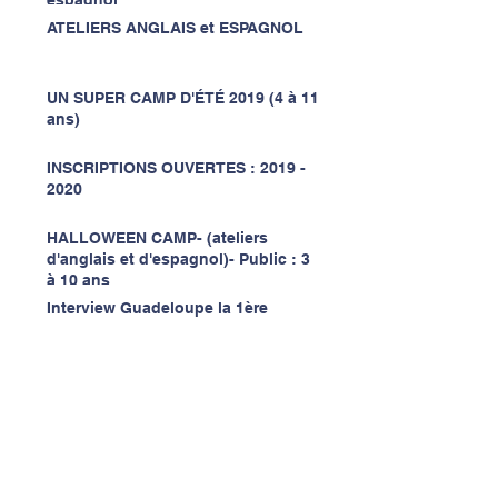
ATELIERS ANGLAIS et ESPAGNOL
UN SUPER CAMP D'ÉTÉ 2019 (4 à 11
ans)
INSCRIPTIONS OUVERTES : 2019 -
2020
HALLOWEEN CAMP- (ateliers
d'anglais et d'espagnol)- Public : 3
à 10 ans
Interview Guadeloupe la 1ère
Notre classe de CP/CE1: LAURÉATE
du concours national "Nous
Autres" luttons contre le raci