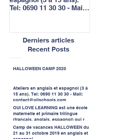
Tel: 0690 11 30 30 - Mail:
et primaire tril
contact@ollschools.com
(français, angla
espagnol) qui r
Derniers articles
Recent Posts
HALLOWEEN CAMP 2020
Ateliers en anglais et espagnol (3 à
15 ans). Tel: 0690 11 30 30 - Mail:
contact@ollschools.com
OUI LOVE LEARNING est une école
maternelle et primaire trilingue
(français, anglais, espagnol) qui r
Camp de vacances HALLOWEEN du
21 au 31 octobre 2019 en anglais et
espagnol