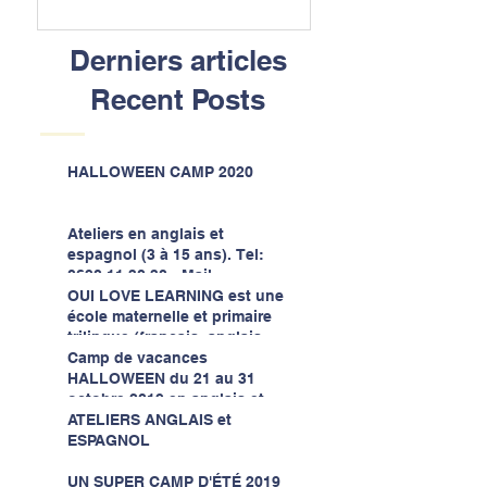
Derniers articles
Recent Posts
HALLOWEEN CAMP 2020
Ateliers en anglais et
espagnol (3 à 15 ans). Tel:
0690 11 30 30 - Mail:
contact@ollschools.com
OUI LOVE LEARNING est une
école maternelle et primaire
trilingue (français, anglais,
espagnol) qui r
Camp de vacances
HALLOWEEN du 21 au 31
octobre 2019 en anglais et
espagnol
ATELIERS ANGLAIS et
ESPAGNOL
UN SUPER CAMP D'ÉTÉ 2019