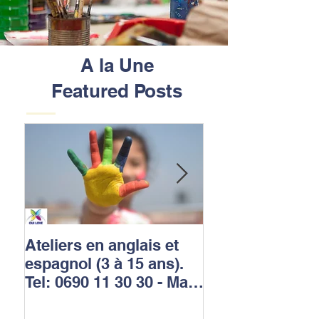
A la Une
Featured Posts
Ateliers en anglais et
OUI LOVE LEA
espagnol (3 à 15 ans).
est une école m
Tel: 0690 11 30 30 - Mail:
et primaire tril
contact@ollschools.co
(français, angla
m
espagnol) qui r